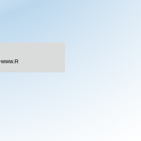
">www.R