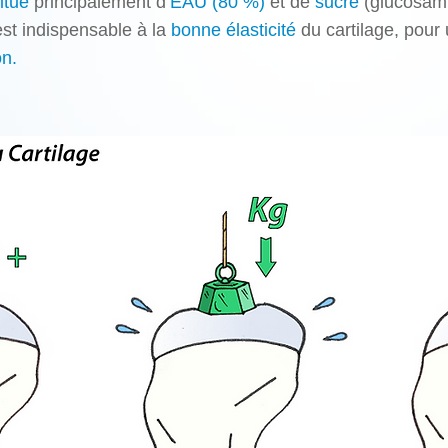
itué
principalement d’
EAU (80 %)
et de
sucre
(glucosami
st indispensable à la
bonne élasticité
du cartilage,
pour
on.