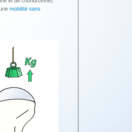
ne et de chondroïtine).
 une
mobilité
sans