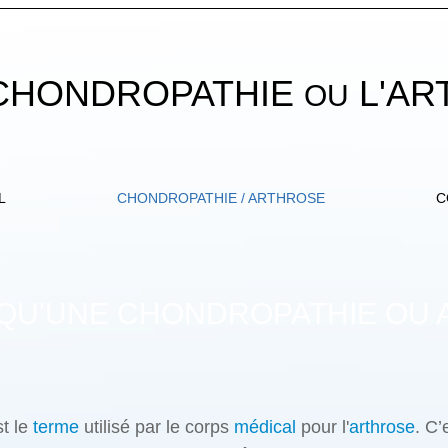
 CHONDROPATHIE
L'AR
OU
L
CHONDROPATHIE / ARTHROSE
C
 QU'UNE CHONDROPATHIE OU 
t le
terme
utilisé par le corps
médical
pour l'
arthrose
. C’