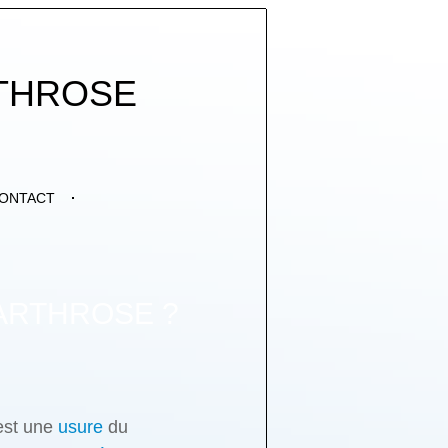
THROSE
ONTACT
ARTHROSE ?
est une
usure
du