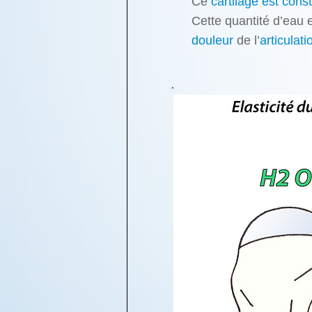
Ce
cartilage est const
Cette quantité d’eau
e
douleur
de l’
articulati