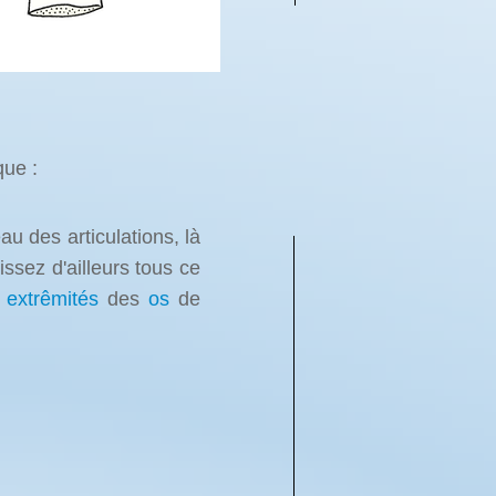
que :
au des articulations,
là
ssez d'ailleurs tous ce
x
extrêmités
des
os
de