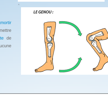
mortir
mettre
ète
de
ucune