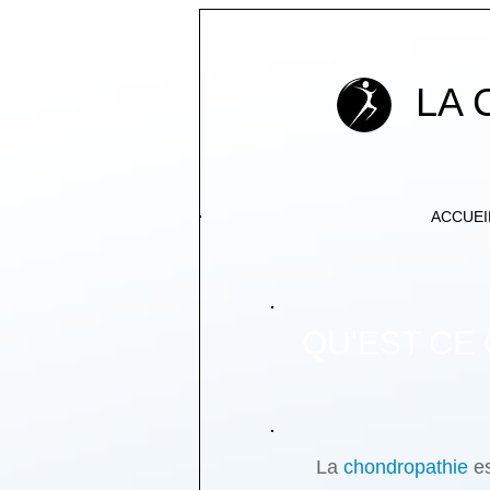
LA
ACCUEI
QU'EST CE
La
chondropathie
es